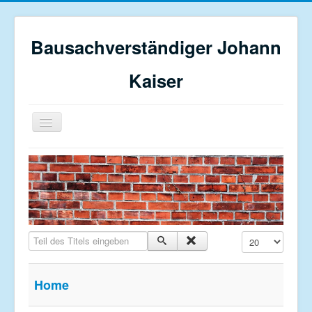
Bausachverständiger Johann
Kaiser
Navigation
an/aus
Home
Profil
Bauberatung
Restaurierung
Teil des Titels eingeben
Anzeige #
Sanierungsgutachten
Schadensgutachten
Home
Kontakt